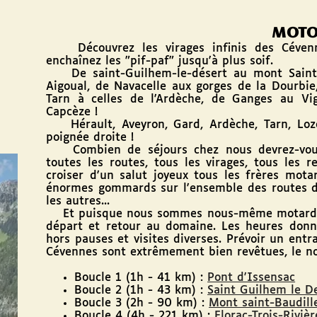
MOT
Découvrez les virages infinis des Cévenne
enchaînez les "pif-paf" jusqu'à plus soif.
De saint-Guilhem-le-désert au mont Saint-B
Aigoual, de Navacelle aux gorges de la Dourbie
Tarn à celles de l'Ardèche, de Ganges au V
Capcèze !
Hérault, Aveyron, Gard, Ardèche, Tarn, Lozè
poignée droite !
Combien de séjours chez nous devrez-vous 
toutes les routes, tous les virages, tous les r
croiser d'un salut joyeux tous les frères mota
énormes gommards sur l'ensemble des routes du
les autres...
Et puisque nous sommes nous-même motards, vo
départ et retour au domaine. Les heures donn
hors pauses et visites diverses. Prévoir un ent
Cévennes sont extrêmement bien revêtues, le no
Boucle 1 (1h - 41 km) :
Pont d'Issensac
Boucle 2 (1h - 43 km) :
Saint Guilhem le D
Boucle 3 (2h - 90 km) :
Mont saint-Baudill
Boucle 4 (4h - 221 km) :
Florac-Trois-Riviè