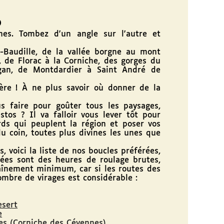
O
s. Tombez d'un angle sur l'autre et
audille, de la vallée borgne au mont
, de Florac à la Corniche, des gorges du
igan, de Montdardier à Saint André de
re ! À ne plus savoir où donner de la
faire pour goûter tous les paysages,
estos ? Il va falloir vous lever tôt pour
rds qui peuplent la région et poser vos
 coin, toutes plus divines les unes que
ici la liste de nos boucles préférées,
ées sont des heures de roulage brutes,
raînement minimum, car si les routes des
mbre de virages est considérable :
esert
e
res (Corniche des Cévennes)