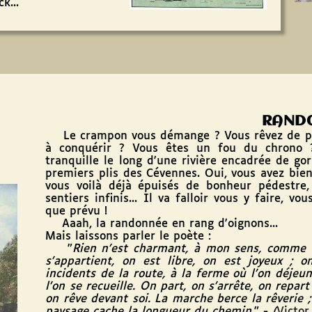
k...
RAND
Le crampon vous démange ? Vous rêvez de p
à conquérir ? Vous êtes un fou du chrono 
tranquille le long d'une rivière encadrée de go
premiers plis des Cévennes. Oui, vous avez bien 
vous voilà déjà épuisés de bonheur pédestre,
sentiers infinis... Il va falloir vous y faire, v
que prévu !
Aaah, la randonnée en rang d'oignons...
Mais laissons parler le poète :
"
Rien n'est charmant, à mon sens, comme c
s'appartient, on est libre, on est joyeux ; 
incidents de la route, à la ferme où l'on déjeune,
l'on se recueille. On part, on s'arrête, on repart
on rêve devant soi. La marche berce la rêverie ; 
paysage cache la longueur du chemin.
" -
(
Victo