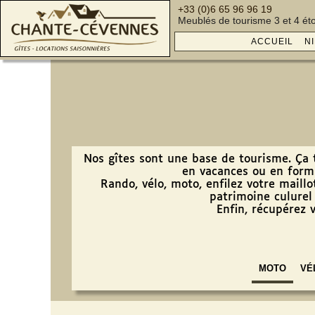
+33 (0)6 65 96 96 19
Meublés de tourisme 3 et 4 éto
ACCUEIL
N
Nos gîtes sont une base de tourisme. Ça t
en vacances ou en form
Rando, vélo, moto, enfilez votre maillo
patrimoine culurel 
Enfin, récupérez 
MOTO
VÉ