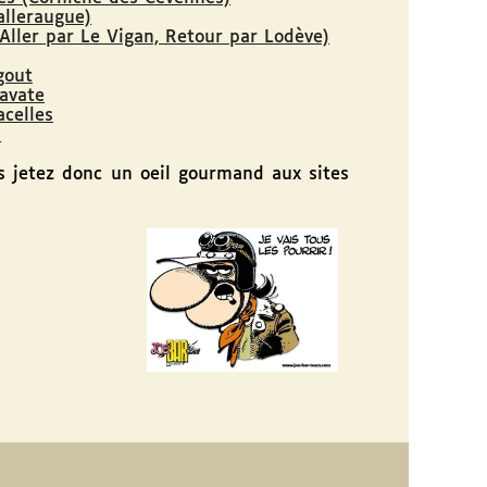
alleraugue)
Aller par Le Vigan, Retour par Lodève)
gout
ravate
celles
u
 jetez donc un oeil gourmand aux sites