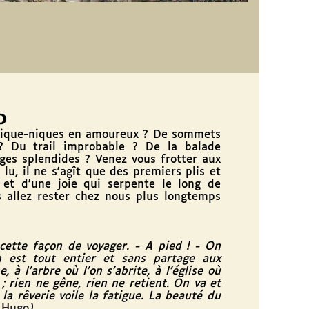
O
ique-niques en amoureux ? De sommets
? Du trail improbable ? De la balade
rges splendides ? Venez vous frotter aux
lu, il ne s'agît que des premiers plis et
 et d'une joie qui serpente le long de
ous allez rester chez nous plus longtemps
ette façon de voyager. - A pied ! - On
on est tout entier et sans partage aux
 à l'arbre où l'on s'abrite, à l'église où
 ; rien ne gêne, rien ne retient. On va et
la rêverie voile la fatigue. La beauté du
r Hugo
)