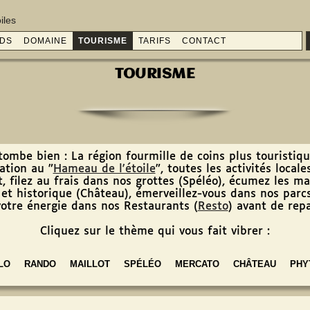
iles
IDS
DOMAINE
TOURISME
TARIFS
CONTACT
TOURISME
ombe bien : La région fourmille de coins plus touristiq
ation au "
Hameau de l'étoile
", toutes les activités local
t, filez au frais dans nos grottes (Spéléo), écumez les m
et historique (Château), émerveillez-vous dans nos parcs
votre énergie dans nos Restaurants (
Resto
) avant de repa
Cliquez sur le thème qui vous fait vibrer :
LO
RANDO
MAILLOT
SPÉLÉO
MERCATO
CHÂTEAU
PHY