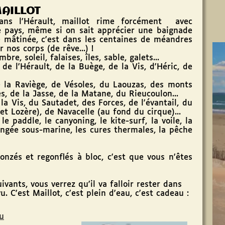
AILLOT
 l'Hérault, maillot rime forcément avec
re pays, même si on sait apprécier une baignade
 mâtinée, c'est dans les centaines de méandres
 nos corps (de rêve...) !
, soleil, falaises, îles, sable, galets...
 l'Hérault, de la Buège, de la Vis, d'Héric, de
la Raviège, de Vésoles, du Laouzas, des monts
s, de la Jasse, de la Matane, du Rieucoulon...
Vis, du Sautadet, des Forces, de l'évantail, du
et Lozère), de Navacelle (au fond du cirque)...
paddle, le canyoning, le kite-surf, la voile, la
ongée sous-marine, les cures thermales, la pêche
zés et regonflés à bloc, c'est que vous n'êtes
ants, vous verrez qu'il va falloir rester dans
 C'est Maillot, c'est plein d'eau, c'est cadeau :
au