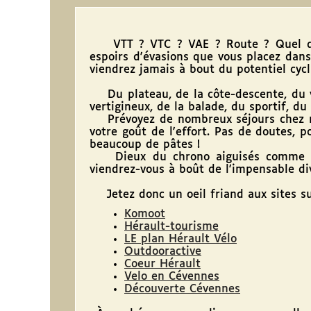
VTT ? VTC ? VAE ? Route ? Quel que 
espoirs d'évasions que vous placez dans 
viendrez jamais à bout du potentiel cycl
Du plateau, de la côte-descente, du vir
vertigineux, de la balade, du sportif, du 
Prévoyez de nombreux séjours chez no
votre goût de l'effort. Pas de doutes, p
beaucoup de pâtes !
Dieux du chrono aiguisés comme des
viendrez-vous à boût de l'impensable di
Jetez donc un oeil friand aux sites suiva
Komoot
Hérault-tourisme
LE plan Hérault Vélo
Outdooractive
Coeur Hérault
Velo en Cévennes
Découverte Cévennes