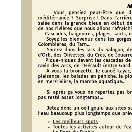
M
Vous pensiez peut-être que dans
méditérranée ? Surprise ! Dans l'arriè
salée dans la grande bleue en début de
de nos rivières que nous allons rafraîchir
Cascades, baignoires, plages, sauts, ombre
Soyez les bienvenus dans les gorges de
Colombières, du Tarn...
Sautez dans les lacs du Salagou, de 
d'Orb, des Olivettes, du Crès, de Jouarre
Pique-niquez devant les cascades de la 
ravin des Arcs, de l'Hérault (entre Gard 
A vous la bronzette, le canoë-kayac, le 
plaisance, les balades en péniche, la pl
en mer/rivière, la marche aquatique...
Si après ça vous ne repartez pas bron
pas resté assez longtemps...
Jetez donc un oeil goulu aux sites suiv
l'eau beaucoup plus longtemps que prévu.
Les meilleurs spots
Toutes les activités autour de l'e