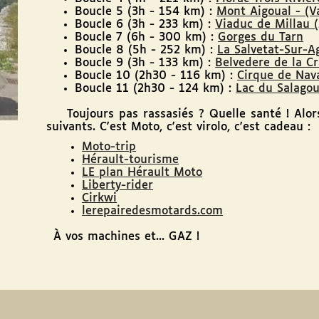
Boucle 5 (3h - 154 km) :
Mont Aigoual - (V
Boucle 6 (3h - 233 km) :
Viaduc de Millau (
Boucle 7 (6h - 300 km) :
Gorges du Tarn
Boucle 8 (5h - 252 km) :
La Salvetat-Sur-A
Boucle 9 (3h - 133 km) :
Belvedere de la C
Boucle 10 (2h30 - 116 km) :
Cirque de Nava
Boucle 11 (2h30 - 124 km) :
Lac du Salago
Toujours pas rassasiés ? Quelle santé ! Alors
suivants. C'est Moto, c'est virolo, c'est cadeau :
Moto-trip
Hérault-tourisme
LE plan Hérault Moto
Liberty-rider
Cirkwi
lerepairedesmotards.com
À vos machines et... GAZ !